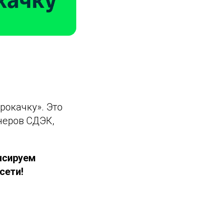
рокачку». Это
неров СДЭК,
нсируем
сети!