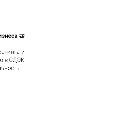
изнеса 🤝
етинга и
о в СДЭК,
льность