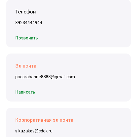
Телефон
89234444944
Позвонить
Эл.почта
pacorabanne8888@gmail.com
Написать
Корпоративная эл.почта
s.kazakov@cdek.ru