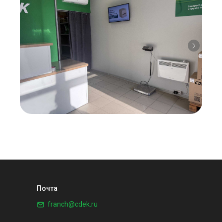
Почта
franch@cdek.ru