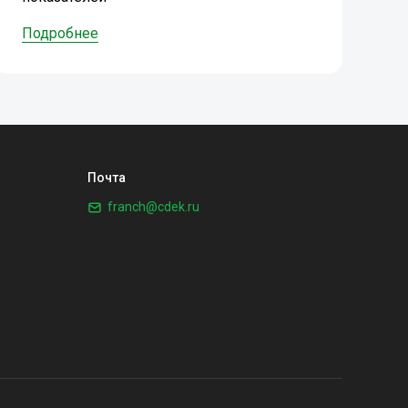
Подробнее
Почта
franch@cdek.ru