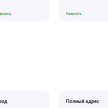
вонить
Написать
род
Полный адрес