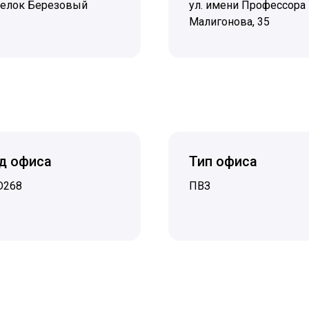
селок Березовый
ул. имени Профессора
Малигонова, 35
д офиса
Тип офиса
D268
ПВЗ