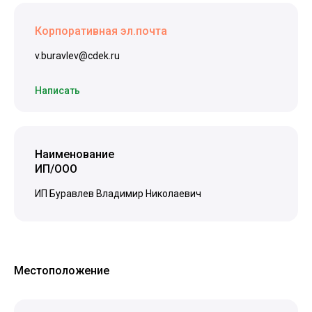
Корпоративная эл.почта
v.buravlev@cdek.ru
Написать
Наименование
ИП/ООО
ИП Буравлев Владимир Николаевич
Местоположение