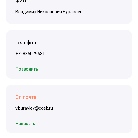
ФИО
Владимир Николаевич Буравлев
Телефон
+79885079531
Позвонить
Эл.почта
v.buravlev@cdek.ru
Написать