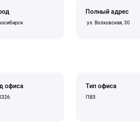
род
Полный адрес
восибирск
ул. ​Волховская, 30
д офиса
Тип офиса
K326
ПВЗ