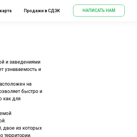
НАПИСАТЬ НАМ
карта
Продажи в СДЭК
ой и заведениями
ет узнаваемость и
расположен на
озволяет быстро и
о как для
темой
ой.
, двое из которых
о территории.