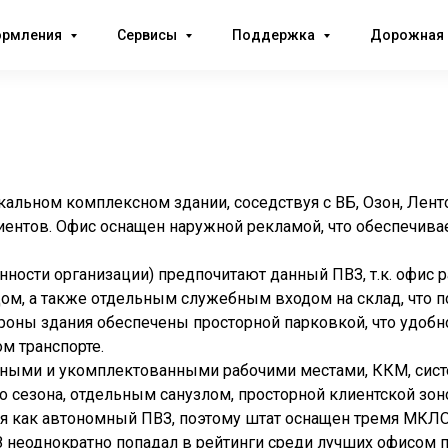
ормления
Сервисы
Поддержка
Дорожная 
альном комплексном здании, соседствуя с ВБ, Озон, Лент
иентов. Офис оснащен наружной рекламой, что обеспечива
нности организации) предпочитают данный ПВЗ, т.к. офис 
дом, а также отдельным служебным входом на склад, что п
ороны здания обеспечены просторной парковкой, что удобн
ом транспорте.
ными и укомплектованными рабочими местами, ККМ, сис
 сезона, отдельным санузлом, просторной клиентской зон
я как автономный ПВЗ, поэтому штат оснащен тремя МКЛО
З неоднократно попадал в рейтинги среди лучших офисом п